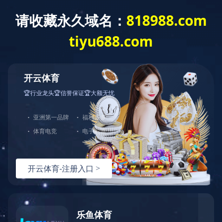
当前位置：首页
下属企业
下属企业
1、辽宁通达泵业集团神流泵业有限公司
2、辽宁通达泵业集团新耕机械有限公司
3、辽宁通达泵业集团神龙泵业有限公司
辽ICP备09009061号-1
辽公网安备000000
版权所有：MK官方端网站登录入口
技术支持：辽宁华睿科技有限公司
地址：
辽宁省葫芦岛市高桥经济开发区
开云体云app登录入口
|
乐动注册
|
「B体育」
|
MILAN米兰体育
·（中国）官方网站
|
星空体育平台官方网站
|
LEJING.COM
|
同
花顺·同花顺（中国）官方网
|
乐鱼网页版
|
milan体育入口
|